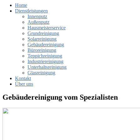
Home
Ajan
Dienstleistungen
Innenputz
Service
Außenputz
Hausmeisterservice
Innen
Grundreinigung
und
Solarreinigung
Außenputz,
Gebäudereinigung
Gebäudereinigung
Büroreinigung
in
Teppichreinigung
München
Industriereinigung
und
Unterhaltsreinigung
Ingolstadt
Glasreinigung
Kontakt
Über uns
Gebäudereinigung vom Spezialisten